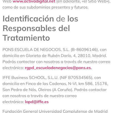
Web
www.activadigital.net
(en adelante, «el Sitio Web»),
como de sus subdominios presentes y futuros.
Identificación
de
los
Responsables del
Tratamiento
PONS ESCUELA DE NEGOCIOS, S.L. (B-86096146), con
domicilio en Glorieta de Rubén Darío, 4, 28010, Madrid.
Podrás contactar con nosotros a través de nuestro correo
electrónico:
rgpd_escueladenegocios@pons.es
.
IFFE Business SCHOOL, S.L.U. (NIF B70534565), con
domicilio en Finca de las Cadenas, N-VI, km 586, 15176,
San Pedro de Nós, Oleiros (A Coruña). Podrás contactar
con nosotros a través de nuestro correo
electrónico:
lopd@iffe.es
Fundación General Universidad Complutense de Madrid