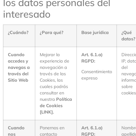
los datos personales del
interesado
¿Cuándo?
¿Para qué?
Base jurídica
¿Qué
datos?
Cuando
Mejorar la
Art. 6.1.a)
Direcci
accedes y
experiencia de
RGPD:
IP, dat
navegas a
navegación a
del
Consentimiento
través del
través de las
navega
expreso
Sitio Web
Cookies, las
inform
cuales podrás
sobre
consultar en
cookies
nuestra
Política
de Cookies
[LINK].
Cuando
Ponernos en
Art. 6.1.a)
Nombr
nos
contacto
RGPD:
apellid