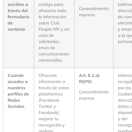
escribes a
contigo para
teléfon
Consentimiento
través del
ofrecerte toda
direcci
expreso.
formulario
la información
de cor
de
sobre Club
electró
contacto
People HR y, en
y empr
caso de
a la qu
solicitarlas,
perten
envío de
comunicaciones
comerciales.
Cuando
Ofrecerte
Art. 6.1.a)
Inform
accedes a
información a
RGPD:
recogi
nuestros
través de estas
por las
Consentimiento
perfiles de
plataformas
Cookies
expreso
Redes
(Facebook,
direcció
Sociales
Twitter y
datos 
Facebook),
disposi
mejorar tu
y del
navegación y
navega
realizar
nombre