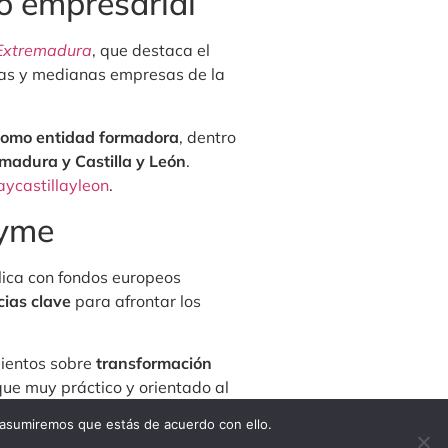
do empresarial
 Extremadura
, que destaca el
eñas y medianas empresas de la
 como entidad formadora
, dentro
madura y Castilla y León
.
aycastillayleon
.
pyme
blica con fondos europeos
cias clave
para afrontar los
mientos sobre
transformación
que muy práctico y orientado al
 asumiremos que estás de acuerdo con ello.