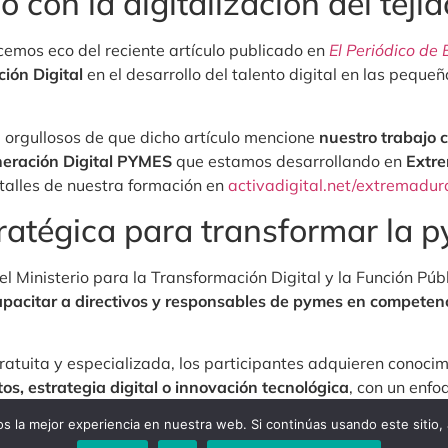
con la digitalización del teji
emos eco del reciente artículo publicado en
El Periódico de
ión Digital
en el desarrollo del talento digital en las pequ
orgullosos de que dicho artículo mencione
nuestro trabajo
eración Digital PYMES
que estamos desarrollando en
Extre
talles de nuestra formación en
activadigital.net/extremadur
ratégica para transformar la 
l Ministerio para la Transformación Digital y la Función Pú
apacitar a directivos y responsables de pymes en competen
ratuita y especializada, los participantes adquieren conoci
tos, estrategia digital o innovación tecnológica
, con un enfo
ciones.
 la mejor experiencia en nuestra web. Si continúas usando este sitio,