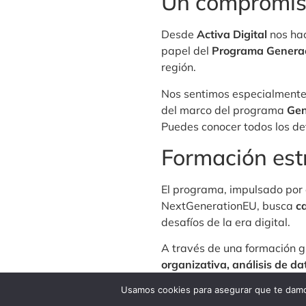
Un compromiso 
Desde
Activa Digital
nos hac
papel del
Programa Generac
región.
Nos sentimos especialmente 
del marco del programa
Gen
Puedes conocer todos los de
Formación est
El programa, impulsado por e
NextGenerationEU, busca
c
desafíos de la era digital.
A través de una formación g
organizativa, análisis de da
cambio real en sus organiza
Usamos cookies para asegurar que te damos