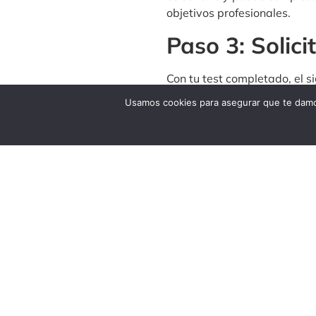
objetivos profesionales.
Paso 3: Solic
Con tu test completado, el si
parte de las ayudas proporc
Usamos cookies para asegurar que te damos
información y ayuda que nece
correctamente.
Paso 4: Enví
El último paso es el
envío de
contrato de trabajo, así com
específica, así que presta a
haya sido revisada y aproba
Oportunidade