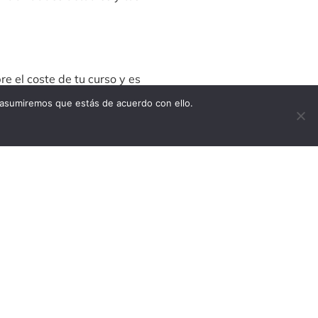
re el coste de tu curso y es
, te proporcionaremos toda la
 asumiremos que estás de acuerdo con ello.
 que los fondos se te asignen
tu situación laboral, como un
 dependiendo de tu situación
al. Una vez que tu documentación